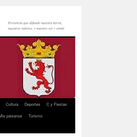
Presencia que difunde nuestra tierra,
nuestros valores, y nuestro ser y sentir
Cultura
Deportes
C y Fiestas
Mis paisanos
Turismo