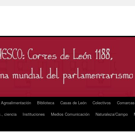
Agroalimentación
Biblioteca
Casas de León
Colectivos
Comarcas
., ciencia
Instituciones
Medios Comunicación
Naturaleza/Campo