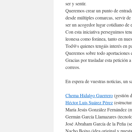
ser y sentir.
Queremos crear un punto de entrada 
desde múltiples comarcas, servir de
ser un acogedor lugar cotidiano de 
Con esta iniciativa perseguimos tene
leonesa como foránea, tanto en nuest
Tod@s quienes tengáis interés en pa
Queremos sobre todo aportaciones e
Gracias por trasladar esta petición 
correos.
En espera de vuestras noticias, u
Chema Hidalgo Guerrero
(gestión 
Héctor Luis Suárez Pérez
(estructur
María Jesús González Fernández (m
Germán García Llamazares (tecnolo
José Abraham García de la Peña (se
Nacho Boixo (idea original y puest