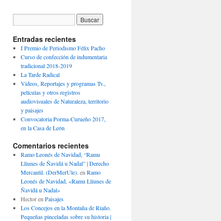
Entradas recientes
I Premio de Periodismo Félix Pacho
Curso de confección de indumentaria
tradicional 2018-2019
La Tarde Radical
Videos, Reportajes y programas Tv.,
películas y otros registros
audiovisuales de Naturaleza, territorio
y paisajes
Convocatoria Porma-Curueño 2017,
en la Casa de León
Comentarios recientes
Ramo Leonés de Navidad, “Ramu
Lliunes de Ñavidá u Nadal” | Derecho
Mercantil. (DerMerUle).
en
Ramo
Leonés de Navidad, «Ramu Lliunes de
Ñavidá u Nadal»
Hector
en
Paisajes
Los Concejos en la Montaña de Riaño.
Pequeñas pinceladas sobre su historia |