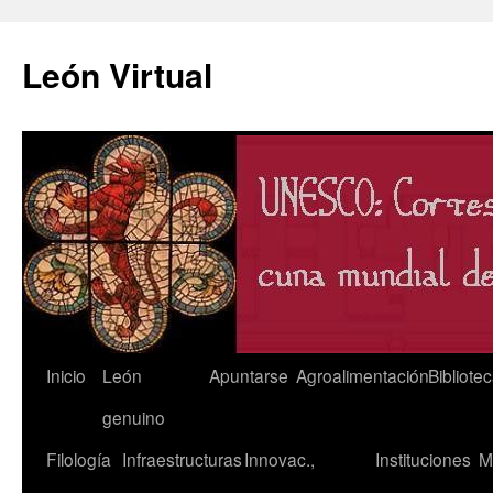
León Virtual
Saltar
Inicio
León
Apuntarse
Agroalimentación
Bibliote
al
genuino
contenido
Filología
Infraestructuras
Innovac.,
Instituciones
M