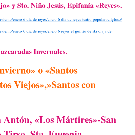
o» y Sto. Niño Jesús, Epifanía «Reyes».
invierno/enero-6-dia-de-reyes/enero-6-dia-de-reyes-teatro-popular-religioso/
nvierno/enero-6-dia-de-reyes/enero-6-reyes-el-guirrio-de-sta-olaja-de-
zcaradas Invernales.
Invierno» o «Santos
os Viejos»,»Santos con
n Antón, «Los Mártires»-San
 Tirso, Sta. Eugenia,