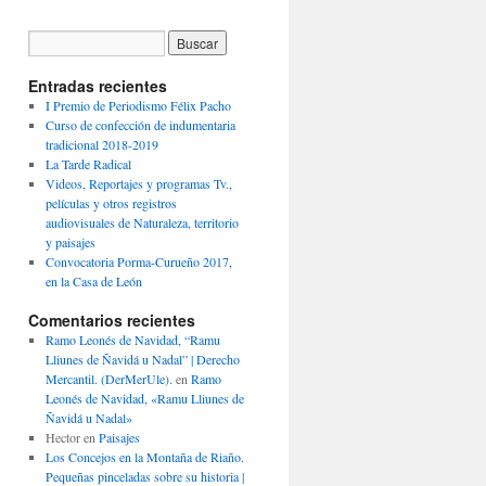
Entradas recientes
I Premio de Periodismo Félix Pacho
Curso de confección de indumentaria
tradicional 2018-2019
La Tarde Radical
Videos, Reportajes y programas Tv.,
películas y otros registros
audiovisuales de Naturaleza, territorio
y paisajes
Convocatoria Porma-Curueño 2017,
en la Casa de León
Comentarios recientes
Ramo Leonés de Navidad, “Ramu
Lliunes de Ñavidá u Nadal” | Derecho
Mercantil. (DerMerUle).
en
Ramo
Leonés de Navidad, «Ramu Lliunes de
Ñavidá u Nadal»
Hector
en
Paisajes
Los Concejos en la Montaña de Riaño.
Pequeñas pinceladas sobre su historia |