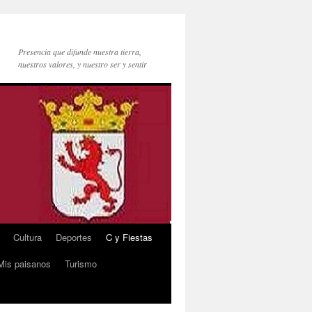
Presencia que difunde nuestra tierra,
nuestros valores, y nuestro ser y sentir
Cultura
Deportes
C y Fiestas
Mis paisanos
Turismo