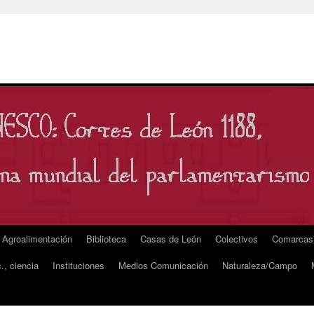
Agroalimentación
Biblioteca
Casas de León
Colectivos
Comarcas
., ciencia
Instituciones
Medios Comunicación
Naturaleza/Campo