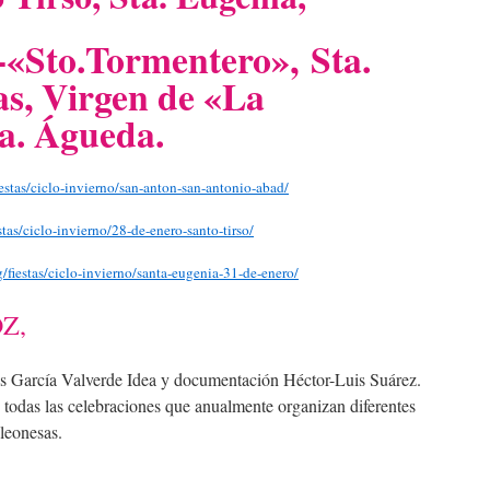
-«Sto.Tormentero»,
Sta.
as, Virgen de «La
a. Águeda.
estas/ciclo-invierno/san-anton-san-antonio-abad/
stas/ciclo-invierno/28-de-enero-santo-tirso/
/fiestas/ciclo-invierno/santa-eugenia-31-de-enero/
Z,
s García Valverde Idea y documentación Héctor-Luis Suárez.
 todas las celebraciones que anualmente organizan diferentes
 leonesas.