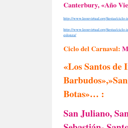
Canterbury, «Año Viej
http://www.leonvirtual.org/fiestas/ciclo-
http://www.leonvirtual.org/fiestas/ciclo-i
eslonza/
Ciclo del Carnaval:
Ma
«Los Santos de 
Barbudos»,»Sant
Botas»… :
San Juliano, Sa
Sebastián- Santo