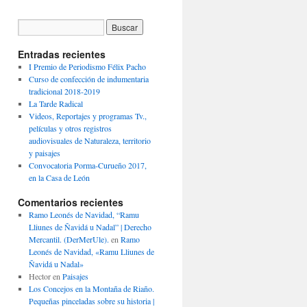
Entradas recientes
I Premio de Periodismo Félix Pacho
Curso de confección de indumentaria
tradicional 2018-2019
La Tarde Radical
Videos, Reportajes y programas Tv.,
películas y otros registros
audiovisuales de Naturaleza, territorio
y paisajes
Convocatoria Porma-Curueño 2017,
en la Casa de León
Comentarios recientes
Ramo Leonés de Navidad, “Ramu
Lliunes de Ñavidá u Nadal” | Derecho
Mercantil. (DerMerUle).
en
Ramo
Leonés de Navidad, «Ramu Lliunes de
Ñavidá u Nadal»
Hector
en
Paisajes
Los Concejos en la Montaña de Riaño.
Pequeñas pinceladas sobre su historia |