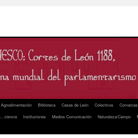
Agroalimentación
Biblioteca
Casas de León
Colectivos
Comarcas
., ciencia
Instituciones
Medios Comunicación
Naturaleza/Campo