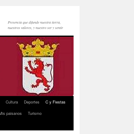
Presencia que difunde nuestra tierra,
nuestros valores, y nuestro ser y sentir
Cultura
Deportes
C y Fiestas
Mis paisanos
Turismo