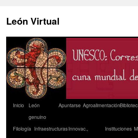
León Virtual
Saltar
Inicio
León
Apuntarse
Agroalimentación
Bibliote
al
genuino
contenido
Filología
Infraestructuras
Innovac.,
Instituciones
M