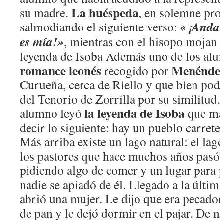
La huéspeda
su madre.
, en solemne pr
«¡Andar
salmodiando el siguiente verso:
es mía!»
, mientras con el hisopo mojan 
leyenda de Isoba Además uno de los al
romance leonés
Menéndez
recogido por
Curueña, cerca de Riello y que bien pod
del Tenorio de Zorrilla por su similitud
la leyenda de Isoba
alumno leyó
que má
decir lo siguiente: hay un pueblo carret
Más arriba existe un lago natural: el la
los pastores que hace muchos años pasó 
pidiendo algo de comer y un lugar para 
nadie se apiadó de él. Llegado a la últim
abrió una mujer. Le dijo que era pecado
de pan y le dejó dormir en el pajar. De n