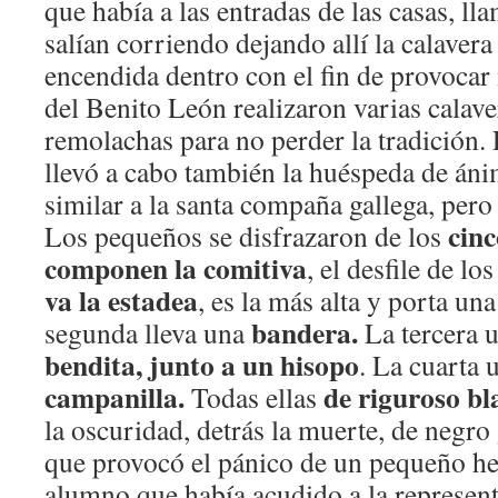
que había a las entradas de las casas, ll
salían corriendo dejando allí la calavera
encendida dentro con el fin de provocar
del Benito León realizaron varias calaver
remolachas para no perder la tradición. 
llevó a cabo también la huéspeda de áni
similar a la santa compaña gallega, pero
cin
Los pequeños se disfrazaron de los
componen la comitiva
, el desfile de l
va la estadea
, es la más alta y porta un
bandera.
segunda lleva una
La tercera 
bendita, junto a un hisopo
. La cuarta
campanilla.
de riguroso bl
Todas ellas
la oscuridad, detrás la muerte, de negr
que provocó el pánico de un pequeño h
alumno que había acudido a la represent