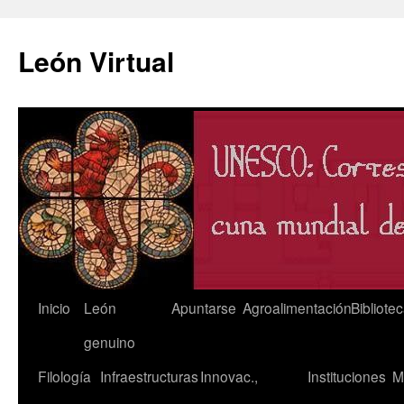
León Virtual
Saltar
Inicio
León
Apuntarse
Agroalimentación
Bibliote
al
genuino
contenido
Filología
Infraestructuras
Innovac.,
Instituciones
M