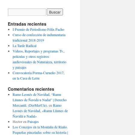
Entradas recientes
I Premio de Periodismo Félix Pacho
Curso de confección de indumentaria
tradicional 2018-2019
La Tarde Radical
Videos, Reportajes y programas Tv.,
películas y otros registros
audiovisuales de Naturaleza, territorio
y paisajes
Convocatoria Porma-Curueño 2017,
en la Casa de León
Comentarios recientes
Ramo Leonés de Navidad, “Ramu
Lliunes de Ñavidá u Nadal” | Derecho
Mercantil. (DerMerUle).
en
Ramo
Leonés de Navidad, «Ramu Lliunes de
Ñavidá u Nadal»
Hector
en
Paisajes
Los Concejos en la Montaña de Riaño.
Pequeñas pinceladas sobre su historia |