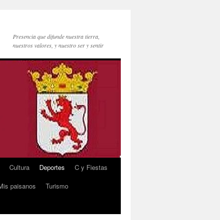
Presencia que difunde nuestra tierra,
nuestros valores, y nuestro ser y sentir
Cultura
Deportes
C y Fiestas
Mis paisanos
Turismo