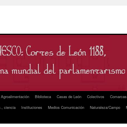
Agroalimentación
Biblioteca
Casas de León
Colectivos
Comarcas
., ciencia
Instituciones
Medios Comunicación
Naturaleza/Campo