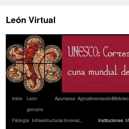
León Virtual
Saltar
Inicio
León
Apuntarse
Agroalimentación
Bibliote
al
genuino
contenido
Filología
Infraestructuras
Innovac.,
Instituciones
M