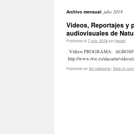
julio 2018
Archivo mensual:
Videos, Reportajes y p
audiovisuales de Natur
Publicada el
7 julio, 2018
por
Hector
Vídeos PROGRAMA: AGROSFERA
http://www.rtve.es/alacarta/videos
Publicado en
Sin categoría
|
Deja un com