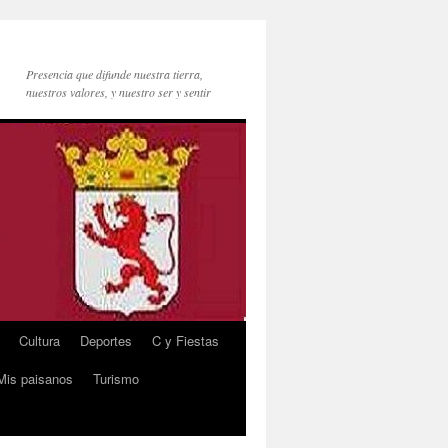
Presencia que difunde nuestra tierra,
nuestros valores, y nuestro ser y sentir
Cultura
Deportes
C y Fiestas
Mis paisanos
Turismo