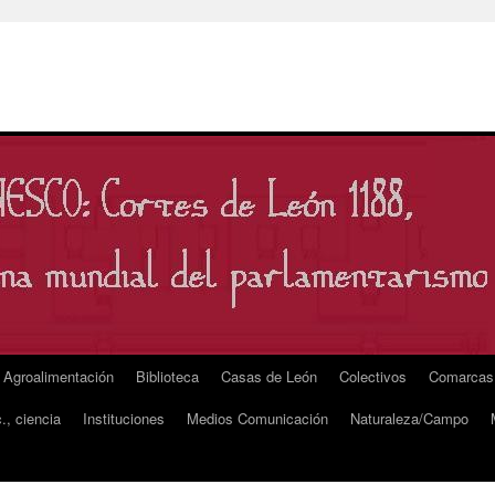
Agroalimentación
Biblioteca
Casas de León
Colectivos
Comarcas
., ciencia
Instituciones
Medios Comunicación
Naturaleza/Campo