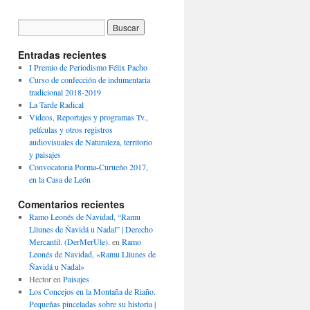
Entradas recientes
I Premio de Periodismo Félix Pacho
Curso de confección de indumentaria
tradicional 2018-2019
La Tarde Radical
Videos, Reportajes y programas Tv.,
películas y otros registros
audiovisuales de Naturaleza, territorio
y paisajes
Convocatoria Porma-Curueño 2017,
en la Casa de León
Comentarios recientes
Ramo Leonés de Navidad, “Ramu
Lliunes de Ñavidá u Nadal” | Derecho
Mercantil. (DerMerUle).
en
Ramo
Leonés de Navidad, «Ramu Lliunes de
Ñavidá u Nadal»
Hector
en
Paisajes
Los Concejos en la Montaña de Riaño.
Pequeñas pinceladas sobre su historia |