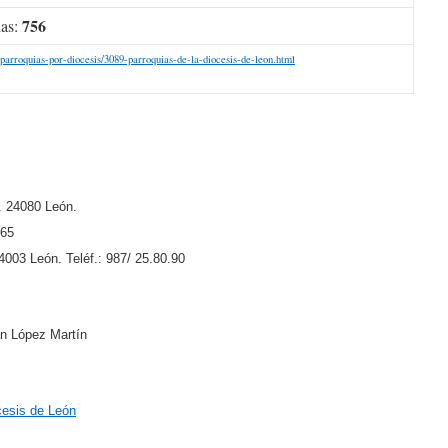
756
das:
parroquias-por-diocesis/3089-parroquias-de-la-diocesis-de-leon.html
. 24080 León.
.65
4003 León. Teléf.: 987/ 25.80.90
n López Martín
cesis de León