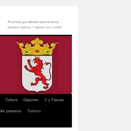
Presencia que difunde nuestra tierra,
nuestros valores, y nuestro ser y sentir
Cultura
Deportes
C y Fiestas
Mis paisanos
Turismo