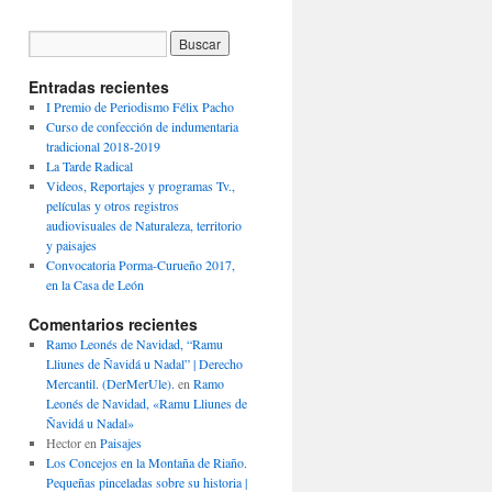
Entradas recientes
I Premio de Periodismo Félix Pacho
Curso de confección de indumentaria
tradicional 2018-2019
La Tarde Radical
Videos, Reportajes y programas Tv.,
películas y otros registros
audiovisuales de Naturaleza, territorio
y paisajes
Convocatoria Porma-Curueño 2017,
en la Casa de León
Comentarios recientes
Ramo Leonés de Navidad, “Ramu
Lliunes de Ñavidá u Nadal” | Derecho
Mercantil. (DerMerUle).
en
Ramo
Leonés de Navidad, «Ramu Lliunes de
Ñavidá u Nadal»
Hector
en
Paisajes
Los Concejos en la Montaña de Riaño.
Pequeñas pinceladas sobre su historia |