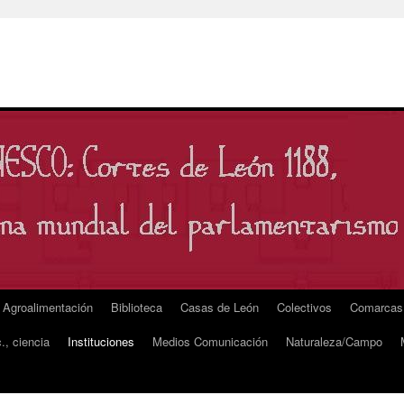
Agroalimentación
Biblioteca
Casas de León
Colectivos
Comarcas
., ciencia
Instituciones
Medios Comunicación
Naturaleza/Campo