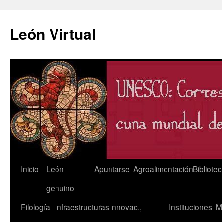
León Virtual
Saltar
Inicio
León
Apuntarse
Agroalimentación
Bibliote
al
genuino
contenido
Filología
Infraestructuras
Innovac.,
Instituciones
M