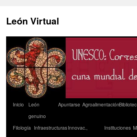
León Virtual
Saltar
Inicio
León
Apuntarse
Agroalimentación
Bibliote
al
genuino
contenido
Filología
Infraestructuras
Innovac.,
Instituciones
M