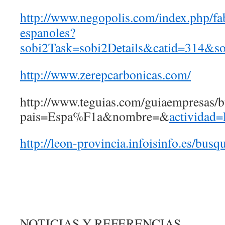
http://www.negopolis.com/index.php/fa
espanoles?
sobi2Task=sobi2Details&catid=314&s
http://www.zerepcarbonicas.com/
http://www.teguias.com/guiaempresas/
pais=Espa%F1a&nombre=&
activida
http://leon-provincia.infoisinfo.es/bus
NOTICIAS Y REFERENCIAS