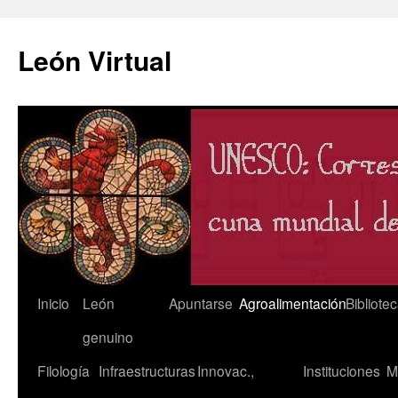
León Virtual
Saltar
Inicio
León
Apuntarse
Agroalimentación
Bibliote
al
genuino
contenido
Filología
Infraestructuras
Innovac.,
Instituciones
M