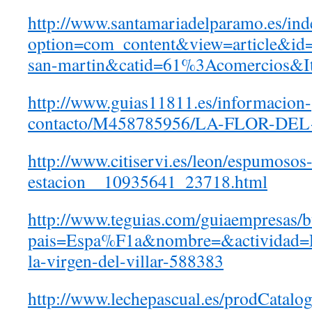
http://www.santamariadelparamo.es/ind
option=com_content&view=article&i
san-martin&catid=61%3Acomercios&I
http://www.guias11811.es/informacion-
contacto/M458785956/LA-FLOR-DE
http://www.citiservi.es/leon/espumosos-
estacion__10935641_23718.html
http://www.teguias.com/guiaempresas/
pais=Espa%F1a&nombre=&actividad
la-virgen-del-villar-588383
http://www.lechepascual.es/prodCatalo