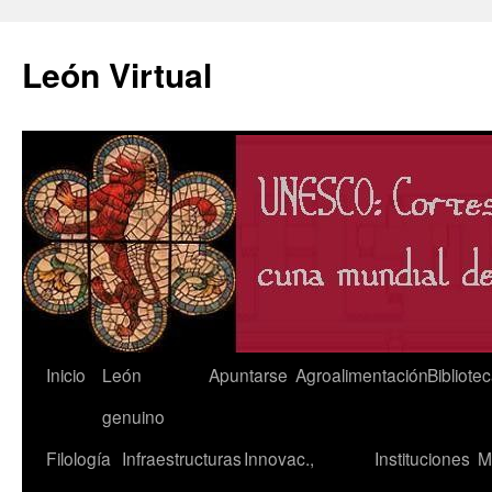
León Virtual
Saltar
Inicio
León
Apuntarse
Agroalimentación
Bibliote
al
genuino
contenido
Filología
Infraestructuras
Innovac.,
Instituciones
M