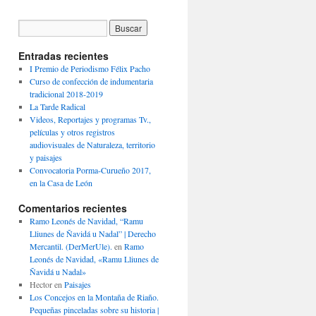
Entradas recientes
I Premio de Periodismo Félix Pacho
Curso de confección de indumentaria
tradicional 2018-2019
La Tarde Radical
Videos, Reportajes y programas Tv.,
películas y otros registros
audiovisuales de Naturaleza, territorio
y paisajes
Convocatoria Porma-Curueño 2017,
en la Casa de León
Comentarios recientes
Ramo Leonés de Navidad, “Ramu
Lliunes de Ñavidá u Nadal” | Derecho
Mercantil. (DerMerUle).
en
Ramo
Leonés de Navidad, «Ramu Lliunes de
Ñavidá u Nadal»
Hector
en
Paisajes
Los Concejos en la Montaña de Riaño.
Pequeñas pinceladas sobre su historia |