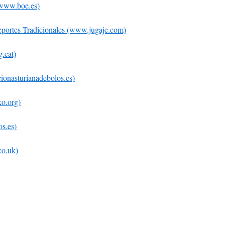
(www.boe.es)
portes Tradicionales (www.jugaje.com)
.cat)
ionasturianadebolos.es)
o.org)
s.es)
co.uk)