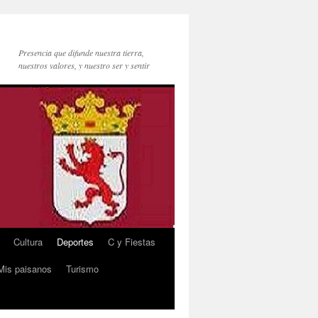
Presencia que difunde nuestra tierra,
nuestros valores, y nuestro ser y sentir
Cultura
Deportes
C y Fiestas
Mis paisanos
Turismo