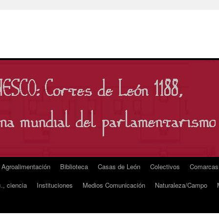
Agroalimentación
Biblioteca
Casas de León
Colectivos
Comarcas
., ciencia
Instituciones
Medios Comunicación
Naturaleza/Campo