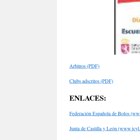
Arbitros
(PDF)
Clubs adscritos (PDF)
ENLACES:
Federación Española de Bolos (www
Junta de Castilla y León (www.jcyl.