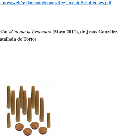
olos.es/web/reglamento/leones/ReglamentoBoloLeones.pdf
ición
(Mayo 2011)
, de Jesús González.
«Cuenta la Leyenda»
tallada de Torío)