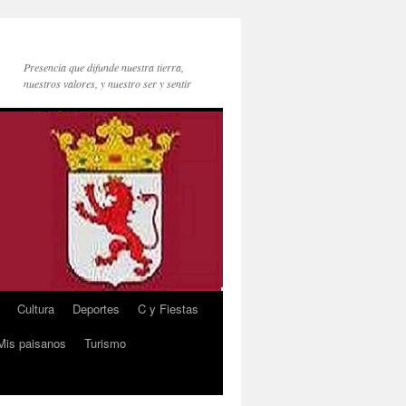
Presencia que difunde nuestra tierra,
nuestros valores, y nuestro ser y sentir
Cultura
Deportes
C y Fiestas
Mis paisanos
Turismo