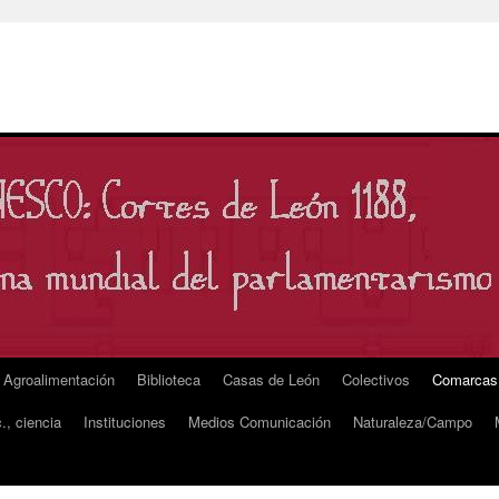
Agroalimentación
Biblioteca
Casas de León
Colectivos
Comarcas
., ciencia
Instituciones
Medios Comunicación
Naturaleza/Campo