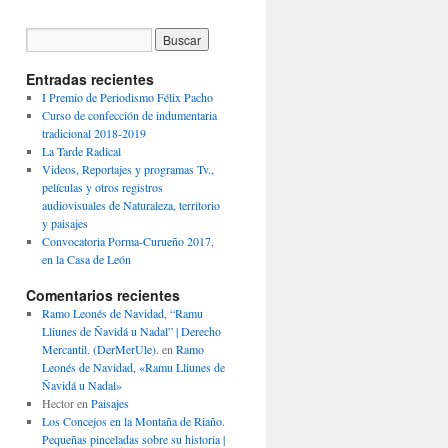
Entradas recientes
I Premio de Periodismo Félix Pacho
Curso de confección de indumentaria
tradicional 2018-2019
La Tarde Radical
Videos, Reportajes y programas Tv.,
películas y otros registros
audiovisuales de Naturaleza, territorio
y paisajes
Convocatoria Porma-Curueño 2017,
en la Casa de León
Comentarios recientes
Ramo Leonés de Navidad, “Ramu
Lliunes de Ñavidá u Nadal” | Derecho
Mercantil. (DerMerUle).
en
Ramo
Leonés de Navidad, «Ramu Lliunes de
Ñavidá u Nadal»
Hector
en
Paisajes
Los Concejos en la Montaña de Riaño.
Pequeñas pinceladas sobre su historia |