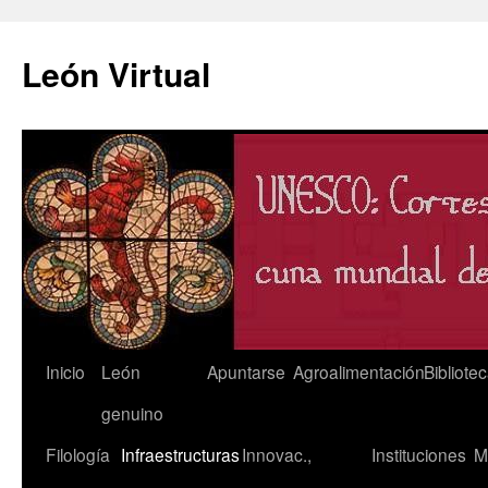
León Virtual
Saltar
Inicio
León
Apuntarse
Agroalimentación
Bibliote
al
genuino
contenido
Filología
Infraestructuras
Innovac.,
Instituciones
M