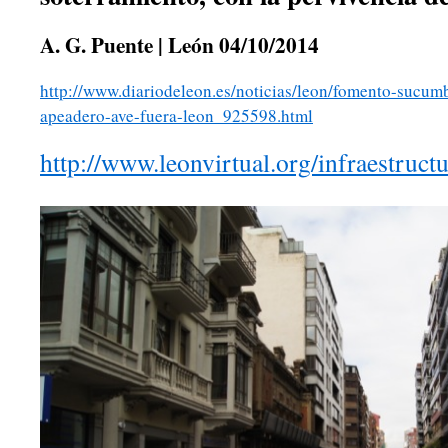
A. G. Puente | León 04/10/2014
http://www.diariodeleon.es/noticias/leon/fomento-sucumb
apeadero-ave-fuera-leon_925598.html
http://www.leonvirtual.org/infraestructu