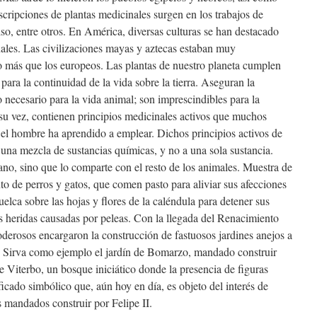
cripciones de plantas medicinales surgen en los trabajos de
so, entre otros. En América, diversas culturas se han destacado
inales. Las civilizaciones mayas y aztecas estaban muy
o más que los europeos. Las plantas de nuestro planeta cumplen
para la continuidad de la vida sobre la tierra. Aseguran la
necesario para la vida animal; son imprescindibles para la
a su vez, contienen principios medicinales activos que muchos
e el hombre ha aprendido a emplear. Dichos principios activos de
 una mezcla de sustancias químicas, y no a una sola sustancia.
ano, sino que lo comparte con el resto de los animales. Muestra de
o de perros y gatos, que comen pasto para aliviar sus afecciones
uelca sobre las hojas y flores de la caléndula para detener sus
s heridas causadas por peleas. Con la llegada del Renacimiento
erosos encargaron la construcción de fastuosos jardines anejos a
a. Sirva como ejemplo el jardín de Bomarzo, mandado construir
e Viterbo, un bosque iniciático donde la presencia de figuras
icado simbólico que, aún hoy en día, es objeto del interés de
s mandados construir por Felipe II.