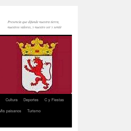
Presencia que difunde nuestra tierra,
nuestros valores, y nuestro ser y sentir
Cultura
Deportes
C y Fiestas
Mis paisanos
Turismo