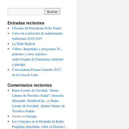
Entradas recientes
I Premio de Periodismo Félix Pacho
Curso de confección de indumentaria
tradicional 2018-2019
La Tarde Radical
Videos, Reportajes y programas Tv.,
películas y otros registros
audiovisuales de Naturaleza, territorio
y paisajes
Convocatoria Porma-Curueño 2017,
en la Casa de León
Comentarios recientes
Ramo Leonés de Navidad, “Ramu
Lliunes de Ñavidá u Nadal” | Derecho
Mercantil. (DerMerUle).
en
Ramo
Leonés de Navidad, «Ramu Lliunes de
Ñavidá u Nadal»
Hector
en
Paisajes
Los Concejos en la Montaña de Riaño.
Pequeñas pinceladas sobre su historia |