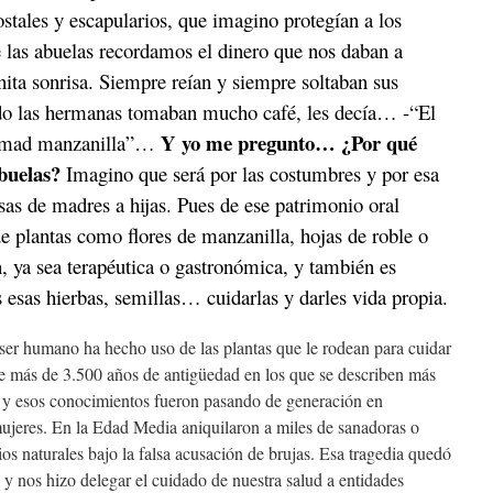
ostales y escapularios, que imagino protegían a los
 las abuelas recordamos el dinero que nos daban a
nita sonrisa. Siempre reían y siempre soltaban sus
o las hermanas tomaban mucho café, les decía… -“El
Y yo me pregunto… ¿Por qué
 tomad manzanilla”…
abuelas?
Imagino que será por las costumbres y por esa
osas de madres a hijas. Pues de ese patrimonio oral
 de plantas como flores de manzanilla, hojas de roble o
 ya sea terapéutica o gastronómica, y también es
s esas hierbas, semillas… cuidarlas y darles vida propia.
 ser humano ha hecho uso de las plantas que le rodean para cuidar
de más de 3.500 años de antigüedad en los que se describen más
, y esos conocimientos fueron pasando de generación en
 mujeres. En la Edad Media aniquilaron a miles de sanadoras o
 naturales bajo la falsa acusación de brujas. Esa tragedia quedó
 y nos hizo delegar el cuidado de nuestra salud a entidades