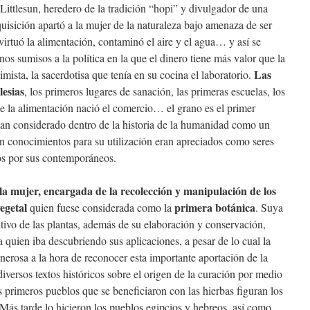
Littlesun, heredero de la tradición “hopi” y divulgador de una
uisición apartó a la mujer de la naturaleza bajo amenaza de ser
irtuó la alimentación, contaminó el aire y el agua… y así se
os sumisos a la política en la que el dinero tiene más valor que la
Las
imista, la sacerdotisa que tenía en su cocina el laboratorio.
lesias
, los primeros lugares de sanación, las primeras escuelas, los
de la alimentación nació el comercio… el grano es el primer
han considerado dentro de la historia de la humanidad como un
ían conocimientos para su utilización eran apreciados como seres
dos por sus contemporáneos.
la mujer, encargada de la recolección y manipulación de los
vegetal
primera botánica
quien fuese considerada como la
. Suya
ltivo de las plantas, además de su elaboración y conservación,
a quien iba descubriendo sus aplicaciones, a pesar de lo cual la
nerosa a la hora de reconocer esta importante aportación de la
diversos textos históricos sobre el origen de la curación por medio
os primeros pueblos que se beneficiaron con las hierbas figuran los
Más tarde lo hicieron los pueblos egipcios y hebreos, así como