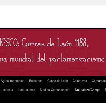
Agroalimentación
Biblioteca
Casas de León
Colectivos
Comarcas
., ciencia
Instituciones
Medios Comunicación
Naturaleza/Campo