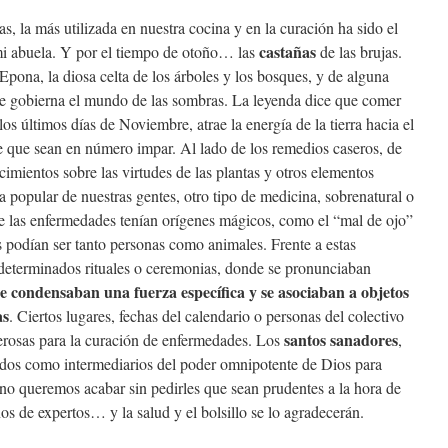
s, la más utilizada en nuestra cocina y en la curación ha sido el
castañas
e mi abuela. Y por el tiempo de otoño… las
de las brujas.
 Epona, la diosa celta de los árboles y los bosques, y de alguna
ue gobierna el mundo de las sombras. La leyenda dice que comer
os últimos días de Noviembre, atrae la energía de la tierra hacia el
re que sean en número impar. Al lado de los remedios caseros, de
ocimientos sobre las virtudes de las plantas y otros elementos
ia popular de nuestras gentes, otro tipo de medicina, sobrenatural o
de las enfermedades tenían orígenes mágicos, como el “mal de ojo”
s podían ser tanto personas como animales. Frente a estas
determinados rituales o ceremonias, donde se pronunciaban
e condensaban una fuerza específica y se asociaban a objetos
as
. Ciertos lugares, fechas del calendario o personas del colectivo
santos sanadores
erosas para la curación de enfermedades. Los
,
ados como intermediarios del poder omnipotente de Dios para
 no queremos acabar sin pedirles que sean prudentes a la hora de
s de expertos… y la salud y el bolsillo se lo agradecerán.