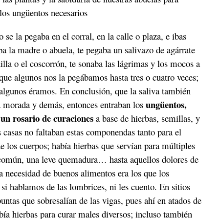
 los ungüentos necesarios
se la pegaba en el corral, en la calle o plaza, e ibas
a la madre o abuela, te pegaba un salivazo de agárrate
dilla o el coscorrón, te sonaba las lágrimas y los mocos a
s que algunos nos la pegábamos hasta tres o cuatro veces;
 algunos éramos. En conclusión, que la saliva también
ungüentos,
ía morada y demás, entonces entraban los
 un rosario de curaciones
a base de hierbas, semillas, y
s casas no faltaban estas componendas tanto para el
de los cuerpos; había hierbas que servían para múltiples
 común, una leve quemadura… hasta aquellos dolores de
la necesidad de buenos alimentos era los que los
i hablamos de las lombrices, ni les cuento. En sitios
untas que sobresalían de las vigas, pues ahí en atados de
bía hierbas para curar males diversos; incluso también