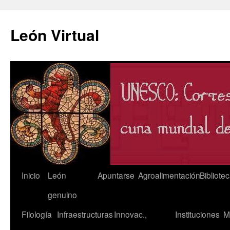
León Virtual
Saltar
Inicio
León
Apuntarse
Agroalimentación
Bibliote
al
genuino
contenido
Filología
Infraestructuras
Innovac.,
Instituciones
M