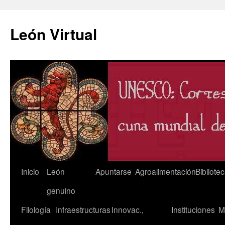
León Virtual
Saltar
Inicio
León
Apuntarse
Agroalimentación
Bibliote
al
genuino
contenido
Filología
Infraestructuras
Innovac.,
Instituciones
M