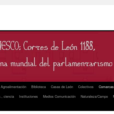
Agroalimentación
Biblioteca
Casas de León
Colectivos
Comarcas
., ciencia
Instituciones
Medios Comunicación
Naturaleza/Campo