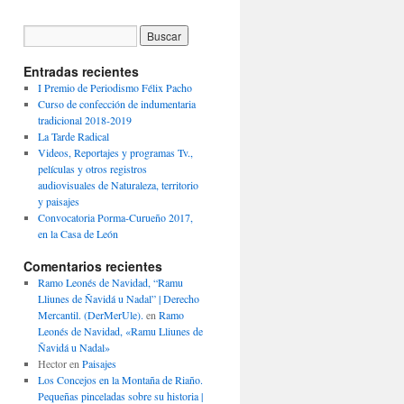
Entradas recientes
I Premio de Periodismo Félix Pacho
Curso de confección de indumentaria
tradicional 2018-2019
La Tarde Radical
Videos, Reportajes y programas Tv.,
películas y otros registros
audiovisuales de Naturaleza, territorio
y paisajes
Convocatoria Porma-Curueño 2017,
en la Casa de León
Comentarios recientes
Ramo Leonés de Navidad, “Ramu
Lliunes de Ñavidá u Nadal” | Derecho
Mercantil. (DerMerUle).
en
Ramo
Leonés de Navidad, «Ramu Lliunes de
Ñavidá u Nadal»
Hector
en
Paisajes
Los Concejos en la Montaña de Riaño.
Pequeñas pinceladas sobre su historia |