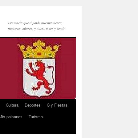
Presencia que difunde nuestra tierra,
nuestros valores, y nuestro ser y sentir
Cultura
Deportes
C y Fiestas
Mis paisanos
Turismo