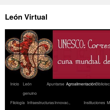
León Virtual
Saltar
Inicio
León
Apuntarse
Agroalimentación
Bibliote
al
genuino
contenido
Filología
Infraestructuras
Innovac.,
Instituciones
M