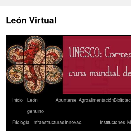
León Virtual
Saltar
Inicio
León
Apuntarse
Agroalimentación
Bibliote
al
genuino
contenido
Filología
Infraestructuras
Innovac.,
Instituciones
M