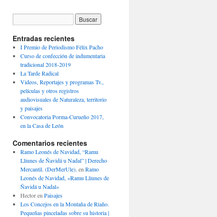
Entradas recientes
I Premio de Periodismo Félix Pacho
Curso de confección de indumentaria
tradicional 2018-2019
La Tarde Radical
Videos, Reportajes y programas Tv.,
películas y otros registros
audiovisuales de Naturaleza, territorio
y paisajes
Convocatoria Porma-Curueño 2017,
en la Casa de León
Comentarios recientes
Ramo Leonés de Navidad, “Ramu
Lliunes de Ñavidá u Nadal” | Derecho
Mercantil. (DerMerUle).
en
Ramo
Leonés de Navidad, «Ramu Lliunes de
Ñavidá u Nadal»
Hector
en
Paisajes
Los Concejos en la Montaña de Riaño.
Pequeñas pinceladas sobre su historia |