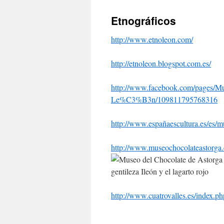
Etnográficos
http://www.etnoleon.com/
http://etnoleon.blogspot.com.es/
http://www.facebook.com/pages/M
Le%C3%B3n/109811795768316
http://www.españaescultura.es/es/
http://www.museochocolateastorga
gentileza Ileón y el lagarto rojo
http://www.cuatrovalles.es/index