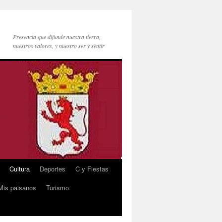
Presencia que difunde nuestra tierra,
nuestros valores, y nuestro ser y sentir
Cultura
Deportes
C y Fiestas
Mis paisanos
Turismo