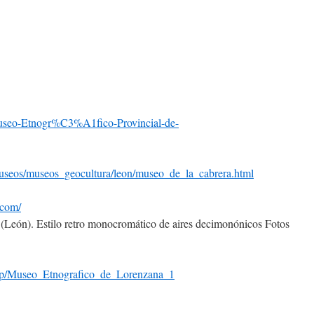
useo-Etnogr%C3%A1fico-Provincial-de-
museos/museos_geocultura/leon/museo_de_la_cabrera.html
.com/
Fotos
.php/Museo_Etnografico_de_Lorenzana_1