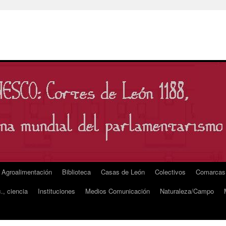
Agroalimentación
Biblioteca
Casas de León
Colectivos
Comarcas
., ciencia
Instituciones
Medios Comunicación
Naturaleza/Campo