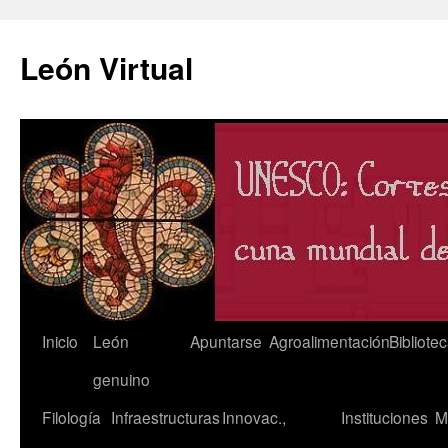
León Virtual
Saltar
Inicio
León
Apuntarse
Agroalimentación
Bibliote
al
genuino
contenido
Filología
Infraestructuras
Innovac.,
Instituciones
M