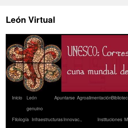
León Virtual
Saltar
Inicio
León
Apuntarse
Agroalimentación
Bibliote
al
genuino
contenido
Filología
Infraestructuras
Innovac.,
Instituciones
M