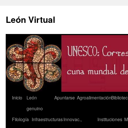
León Virtual
Saltar
Inicio
León
Apuntarse
Agroalimentación
Bibliote
al
genuino
contenido
Filología
Infraestructuras
Innovac.,
Instituciones
M