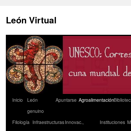
León Virtual
Saltar
Inicio
León
Apuntarse
Agroalimentación
Bibliote
al
genuino
contenido
Filología
Infraestructuras
Innovac.,
Instituciones
M