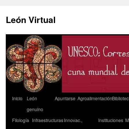
León Virtual
Saltar
Inicio
León
Apuntarse
Agroalimentación
Bibliote
al
genuino
contenido
Filología
Infraestructuras
Innovac.,
Instituciones
M