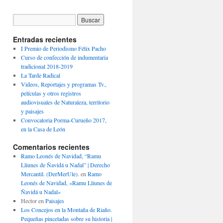
Entradas recientes
I Premio de Periodismo Félix Pacho
Curso de confección de indumentaria
tradicional 2018-2019
La Tarde Radical
Videos, Reportajes y programas Tv.,
películas y otros registros
audiovisuales de Naturaleza, territorio
y paisajes
Convocatoria Porma-Curueño 2017,
en la Casa de León
Comentarios recientes
Ramo Leonés de Navidad, “Ramu
Lliunes de Ñavidá u Nadal” | Derecho
Mercantil. (DerMerUle).
en
Ramo
Leonés de Navidad, «Ramu Lliunes de
Ñavidá u Nadal»
Hector
en
Paisajes
Los Concejos en la Montaña de Riaño.
Pequeñas pinceladas sobre su historia |