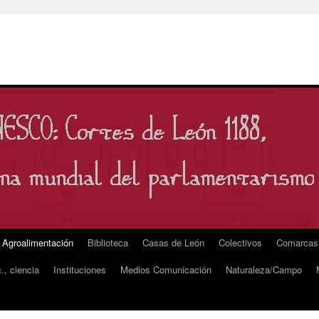
Agroalimentación
Biblioteca
Casas de León
Colectivos
Comarcas
., ciencia
Instituciones
Medios Comunicación
Naturaleza/Campo