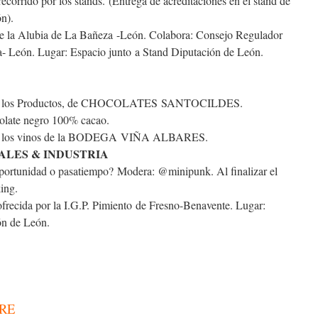
corrido por los stands. (Entrega de acreditaciones en el stand de
n).
e la Alubia de La Bañeza -León. Colabora: Consejo Regulador
a- León. Lugar: Espacio junto a Stand Diputación de León.
 los Productos, de CHOCOLATES SANTOCILDES.
olate negro 100% cacao.
 los vinos de la BODEGA VIÑA ALBARES.
CIALES & INDUSTRIA
ortunidad o pasatiempo? Modera: @minipunk. Al finalizar el
ing.
frecida por la I.G.P. Pimiento de Fresno-Benavente. Lugar:
ón de León.
RE