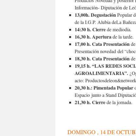
Productos Novedad y posterior re
Información- Diputación de Leó
13,00h. Degustación
Popular d
de la I.G.P. Alubia deLa Bañez
14:30 h. Cierre
de mediodía.
16,30 h. Apertura
de la tarde.
17,00 h. Cata Presentación
de
Presentación novedad del “choc
18,30 h. Cata Presentación
de
19,15 h. “LAS REDES SO
AGROALIMENTARIA”.
¿Op
acto: Productosdeleon&network
20,30 h.: Pimentada Popular
o
Espacio junto a Stand Diputaci
21,30 h. Cierre
de la jornada.
DOMINGO , 14 DE OCTUB