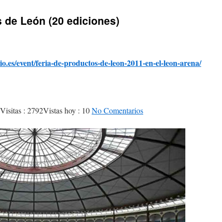
s de León (20 ediciones)
io.es/event/feria-de-productos-de-leon-2011-en-el-leon-arena/
Visitas : 2792
Vistas hoy : 10
No Comentarios