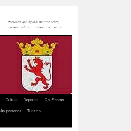
Presencia que difunde nuestra tierra,
nuestros valores, y nuestro ser y sentir
Cultura
Deportes
C y Fiestas
Mis paisanos
Turismo