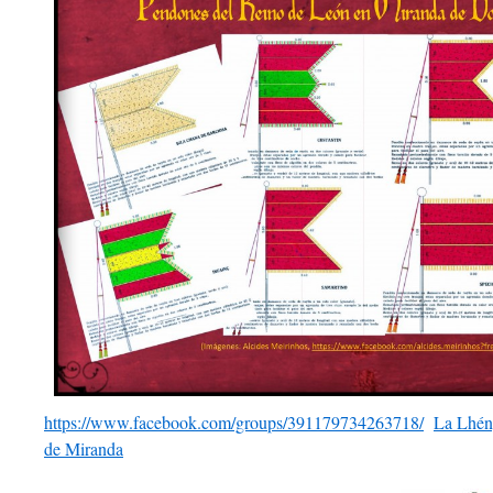
https://www.facebook.com/groups/391179734263718/
La Lhéng
de Miranda