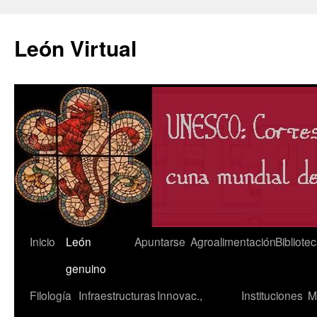
León Virtual
Saltar
Inicio
León
Apuntarse
Agroalimentación
Bibliote
al
genuino
contenido
Filología
Infraestructuras
Innovac.,
Instituciones
M