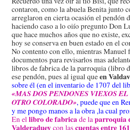
Recuerdo una vez oir al tio Bisi, que re
contaron, como la abuela Benita junto 
arreglaron en cierta ocasión el pendón 
haciendo caso a lo oiío pregunto Don L
que hace muchos años que no existe, exc
hoy se conserva en buen estado en el co
No contento con ello, mientras Manuel f
documentos para revisarlos mas adelante
libros de fabrica de la parroquia (libro 
en Valdav
ese pendón, pues al igual que
sobre él (en el inventario de 1707 del li
«MAS DOS PENDONES VIEXOS EL
OTRO COLORADO»
, puede que en R
y me pongo manos a la obra ,la cual pro
libro de fabrica
parroquia 
En el
de la
Valderaduey
cuentas entre 16
con las