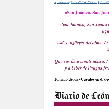
http://www.funjdiaz.net/folklore/07ficha.php?ID=62
«San Juanicu, San Juan
«San Juanicu, San Juanicu
ugü
Adiós, ugüeyas del alma, / c
/
Que vus lleve monte abaxu, / 
y a beber de l’augua fría
Tomado de los «Cuentos en diale