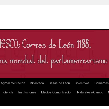
Agroalimentación
Biblioteca
Casas de León
Colectivos
Comarcas
., ciencia
Instituciones
Medios Comunicación
Naturaleza/Campo