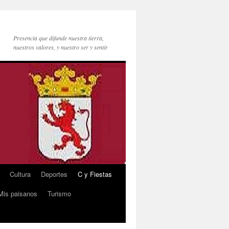
Presencia que difunde nuestra tierra,
nuestros valores, y nuestro ser y sentir
Cultura
Deportes
C y Fiestas
Mis paisanos
Turismo