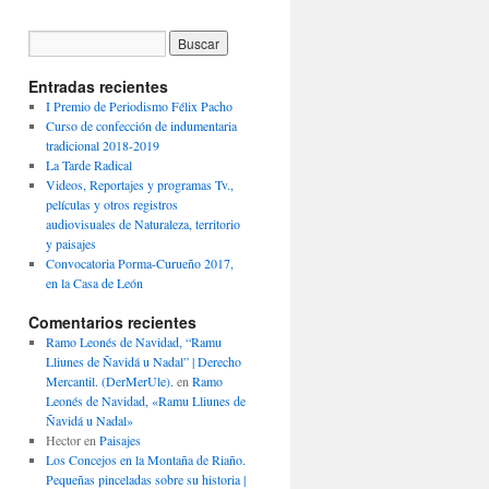
Entradas recientes
I Premio de Periodismo Félix Pacho
Curso de confección de indumentaria
tradicional 2018-2019
La Tarde Radical
Videos, Reportajes y programas Tv.,
películas y otros registros
audiovisuales de Naturaleza, territorio
y paisajes
Convocatoria Porma-Curueño 2017,
en la Casa de León
Comentarios recientes
Ramo Leonés de Navidad, “Ramu
Lliunes de Ñavidá u Nadal” | Derecho
Mercantil. (DerMerUle).
en
Ramo
Leonés de Navidad, «Ramu Lliunes de
Ñavidá u Nadal»
Hector
en
Paisajes
Los Concejos en la Montaña de Riaño.
Pequeñas pinceladas sobre su historia |