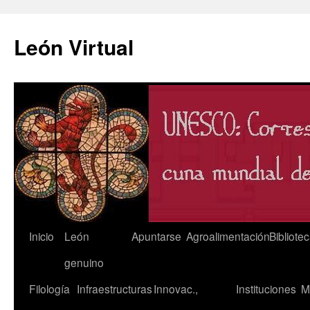
León Virtual
Saltar
Inicio
León
Apuntarse
Agroalimentación
Bibliote
al
genuino
contenido
Filología
Infraestructuras
Innovac.,
Instituciones
M