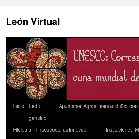
León Virtual
Saltar
Inicio
León
Apuntarse
Agroalimentación
Bibliote
al
genuino
contenido
Filología
Infraestructuras
Innovac.,
Instituciones
M