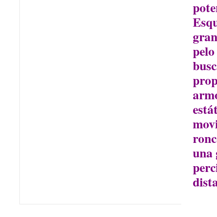
pote
Esqu
gran
pelo
busc
prop
armo
está
movi
ronc
una 
perc
dist