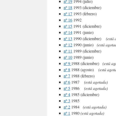
nº 19
1994 (julio)
nº 18
1993 (diciembre)
nº 17
1993 (febrero)
nº 16
1992
nº 15
1991 (diciembre)
nº 14
1991 (junio)
nº 13
1990 (diciembre)
(está 
nº 12
1990 (junio)
(está agota
nº 11
1989 (diciembre)
nº 10
1989 (junio)
nº 9
1988 (diciembre)
(está ag
nº 8
1988 (agosto)
(está agot
nº 7
1988 (febrero)
nº 6
1987
(está agotada)
nº 5
1986
(está agotada)
nº 4
1985 (diciembre)
nº 3
1985
nº 2
1984
(está agotada)
nº 1
1980
(está agotada)