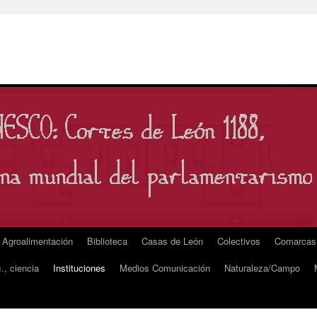
Agroalimentación
Biblioteca
Casas de León
Colectivos
Comarcas
., ciencia
Instituciones
Medios Comunicación
Naturaleza/Campo