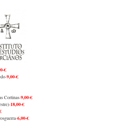
00-€
9,00-€
edo-
9,00-€
as Cortinas-
18,00-€
stre)-
€
6,00-€
Posguerra-