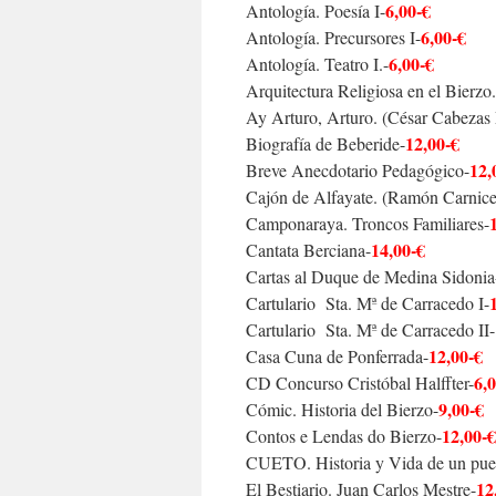
6,00-€
Antología. Poesía I-
6,00-€
Antología. Precursores I-
6,00-€
Antología. Teatro I.-
Arquitectura Religiosa en el Bierzo
Ay Arturo, Arturo. (César Cabezas 
12,00-€
Biografía de Beberide-
12,
Breve Anecdotario Pedagógico-
Cajón de Alfayate. (Ramón Carnice
Camponaraya. Troncos Familiares-
14,00-€
Cantata Berciana-
Cartas al Duque de Medina Sidonia
Cartulario Sta. Mª de Carracedo I-
Cartulario Sta. Mª de Carracedo II-
12,00-€
Casa Cuna de Ponferrada-
6,
CD Concurso Cristóbal Halffter-
9,00-€
Cómic. Historia del Bierzo-
12,00-€
Contos e Lendas do Bierzo-
CUETO. Historia y Vida de un pue
12
El Bestiario. Juan Carlos Mestre-