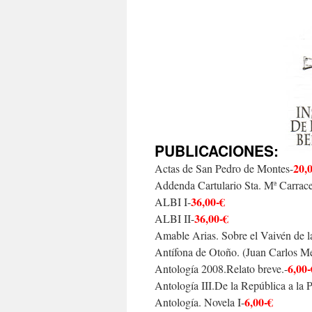
PUBLICACIONES:
20,
Actas de San Pedro de Montes-
Addenda Cartulario Sta.
Mª Carrac
36,00-€
ALBI I-
36,00-€
ALBI II-
Amable Arias. Sobre el Vaivén de l
Antífona de Otoño. (Juan Carlos Me
6,00-
Antología 2008.Relato breve.-
Antología III.De la República a la 
6,00-€
Antología. Novela I-