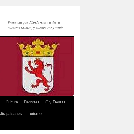
Presencia que difunde nuestra tierra,
nuestros valores, y nuestro ser y sentir
Cultura
Deportes
C y Fiestas
Mis paisanos
Turismo