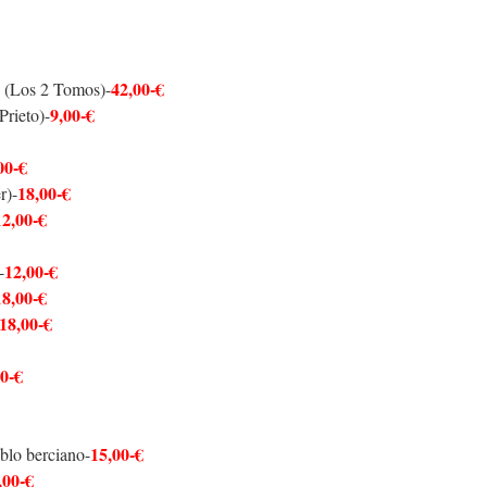
42,00-€
. (Los 2 Tomos)-
9,00-€
Prieto)-
00-€
18,00-€
r)-
12,00-€
12,00-€
-
18,00-€
18,00-€
00-€
15,00-€
blo berciano-
,00-€