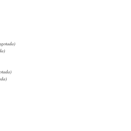
agotada)
da)
otada)
ada)