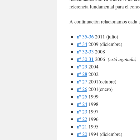
referencia fundamental para el con
A continuación relacionamos cada u
nº 35-36
2011 (julio)
nº 34
2009 (diciembre)
nº 32-33
2008
nº 30-31
2006
(está agotada)
nº 29
2004
nº 28
2002
nº 27
2001(octubre)
nº 26
2001(enero)
nº 25
1999
nº 24
1998
nº 23
1997
nº 22
1996
nº 21
1995
nº 20
1994 (diciembre)