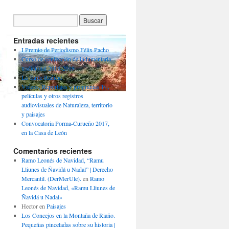
Entradas recientes
I Premio de Periodismo Félix Pacho
Curso de confección de indumentaria
tradicional 2018-2019
La Tarde Radical
Videos, Reportajes y programas Tv.,
películas y otros registros
audiovisuales de Naturaleza, territorio
y paisajes
Convocatoria Porma-Curueño 2017,
en la Casa de León
Comentarios recientes
Ramo Leonés de Navidad, “Ramu
Lliunes de Ñavidá u Nadal” | Derecho
Mercantil. (DerMerUle).
en
Ramo
Leonés de Navidad, «Ramu Lliunes de
Ñavidá u Nadal»
Hector
en
Paisajes
Los Concejos en la Montaña de Riaño.
Pequeñas pinceladas sobre su historia |