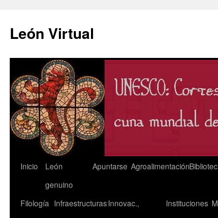
León Virtual
Saltar
Inicio
León
Apuntarse
Agroalimentación
Bibliote
al
genuino
contenido
Filología
Infraestructuras
Innovac.,
Instituciones
M