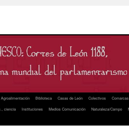
Agroalimentación
Biblioteca
Casas de León
Colectivos
Comarcas
., ciencia
Instituciones
Medios Comunicación
Naturaleza/Campo