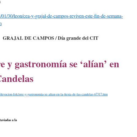
a
/01/30/leon/cea-y-grajal-de-campos-reviven-este-fin-de-semana-
m
GRAJAL DE CAMPOS / Día grande del CIT
re y gastronomía se ‘alían’ en
 Candelas
devocion-folclore-y-gastronomia-se-alian-en-la-fiesta-de-las-candelas-67317.htm
taviadas a la