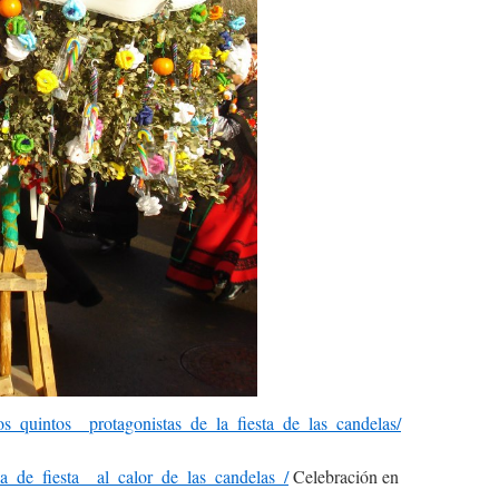
los_quintos__protagonistas_de_la_fiesta_de_las_candelas/
dia_de_fiesta__al_calor_de_las_candelas_/
Celebración en