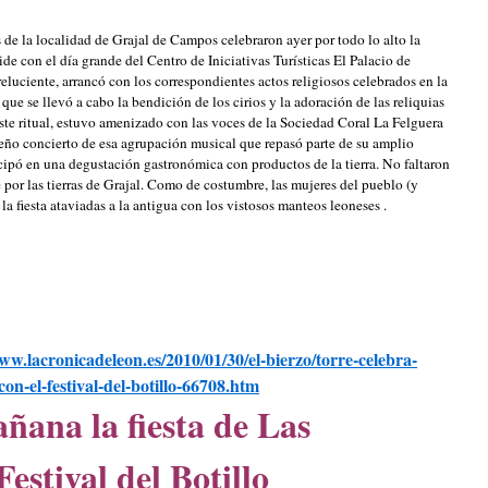
as de la localidad de Grajal de Campos celebraron ayer por todo lo alto la
de con el día grande del Centro de Iniciativas Turísticas El Palacio de
reluciente, arrancó con los correspondientes actos religiosos celebrados en la
ue se llevó a cabo la bendición de los cirios y la adoración de las reliquias
ste ritual, estuvo amenizado con las voces de la Sociedad Coral La Felguera
eño concierto de esa agrupación musical que repasó parte de su amplio
icipó en una degustación gastronómica con productos de la tierra. No faltaron
 por las tierras de Grajal. Como de costumbre, las mujeres del pueblo (y
la fiesta ataviadas a la antigua con los vistosos manteos leoneses .
ww.lacronicadeleon.es/2010/01/30/el-bierzo/torre-celebra-
on-el-festival-del-botillo-66708.htm
ñana la fiesta de Las
estival del Botillo