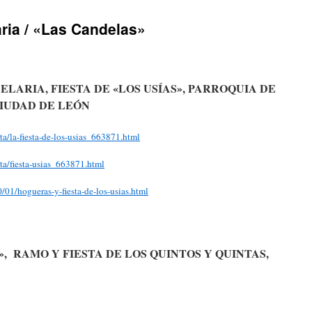
aria / «Las Candelas»
LARIA, FIESTA DE «LOS USÍAS», PARROQUIA DE
CIUDAD DE LEÓN
ta/la-fiesta-de-los-usias_663871.html
sta/fiesta-usias_663871.html
/01/hogueras-y-fiesta-de-los-usias.html
, RAMO Y FIESTA DE LOS QUINTOS Y QUINTAS,