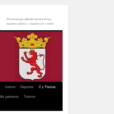
Presencia que difunde nuestra tierra,
nuestros valores, y nuestro ser y sentir
Cultura
Deportes
C y Fiestas
Mis paisanos
Turismo