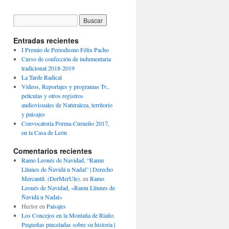
Entradas recientes
I Premio de Periodismo Félix Pacho
Curso de confección de indumentaria
tradicional 2018-2019
La Tarde Radical
Videos, Reportajes y programas Tv.,
películas y otros registros
audiovisuales de Naturaleza, territorio
y paisajes
Convocatoria Porma-Curueño 2017,
en la Casa de León
Comentarios recientes
Ramo Leonés de Navidad, “Ramu
Lliunes de Ñavidá u Nadal” | Derecho
Mercantil. (DerMerUle).
en
Ramo
Leonés de Navidad, «Ramu Lliunes de
Ñavidá u Nadal»
Hector
en
Paisajes
Los Concejos en la Montaña de Riaño.
Pequeñas pinceladas sobre su historia |