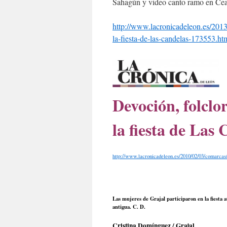
Sahagún y video canto ramo en Ce
http://www.lacronicadeleon.es/2013
la-fiesta-de-las-candelas-173553.ht
Devoción, folclo
la fiesta de Las
http://www.lacronicadeleon.es/2010/02/03/comarcas/
Las mujeres de Grajal participaron en la fiesta a
antigua. C. D.
Cristina Domínguez / Grajal