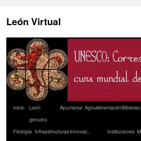
León Virtual
Saltar
Inicio
León
Apuntarse
Agroalimentación
Bibliote
al
genuino
contenido
Filología
Infraestructuras
Innovac.,
Instituciones
M