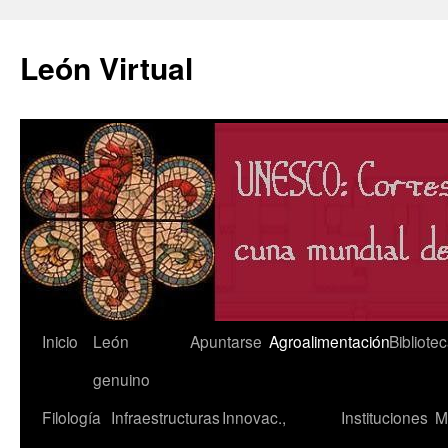
León Virtual
Saltar
Inicio
León
Apuntarse
Agroalimentación
Bibliote
al
genuino
contenido
Filología
Infraestructuras
Innovac.,
Instituciones
M