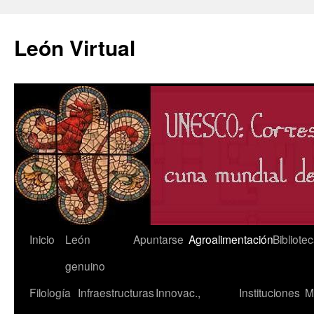
León Virtual
Saltar
Inicio
León
Apuntarse
Agroalimentación
Bibliote
al
genuino
contenido
Filología
Infraestructuras
Innovac.,
Instituciones
M