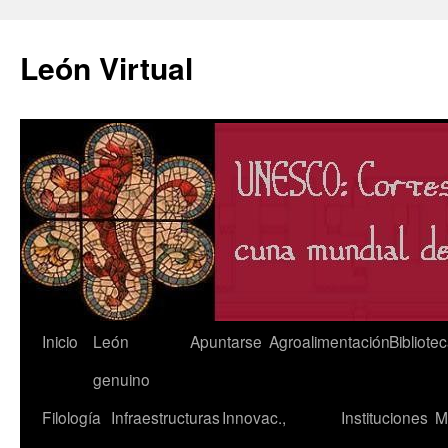
León Virtual
Saltar
Inicio
León
Apuntarse
Agroalimentación
Bibliote
al
genuino
contenido
Filología
Infraestructuras
Innovac.,
Instituciones
M