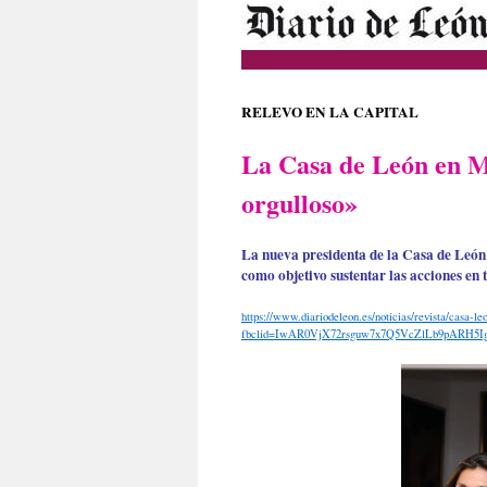
RELEVO EN LA CAPITAL
La Casa de León en Ma
orgulloso»
La nueva presidenta de la Casa de León 
como objetivo sustentar las acciones en tr
https://www.diariodeleon.es/noticias/revista/casa-l
fbclid=IwAR0VjX72rsguw7x7Q5VcZlLb9pARH5