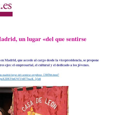
drid, un lugar «del que sentirse
en Madrid, que accede al cargo desde la vicepresidencia, se propone
es ejes: el empresarial, el cultural y el dedicado a los jóvenes.
eon-madrid-lugar-del-sentirse-orgulloso_1344566.html?
IghtX2DXT0dGVCUbH776uzK_2j3d8