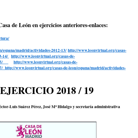
Casa de León en ejercicios anteriores-enlaces:
ctura/
on/espana/madrid/actividades-2012-13/
http://www.leonvirtual.org/casas-
3-14/
http://www.leonvirtual.org/casas-de-
4-15/
http://www.leonvirtual.org/casas-de-
17/
http://www.leonvirtual.org/casas-de-leon/espana/madrid/actividades-
JERCICIO 2018 / 19
tor-Luis Suárez Pérez, José Mª Hidalgo y secretaría administrativa