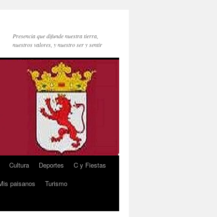
Presencia que difunde nuestra tierra,
nuestros valores, y nuestro ser y sentir
Cultura
Deportes
C y Fiestas
Mis paisanos
Turismo