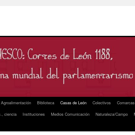
Agroalimentación
Biblioteca
Casas de León
Colectivos
Comarcas
., ciencia
Instituciones
Medios Comunicación
Naturaleza/Campo