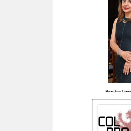
María Jesús Gonzál