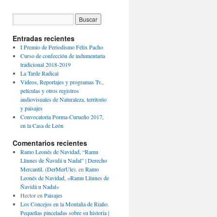
Entradas recientes
I Premio de Periodismo Félix Pacho
Curso de confección de indumentaria
tradicional 2018-2019
La Tarde Radical
Videos, Reportajes y programas Tv.,
películas y otros registros
audiovisuales de Naturaleza, territorio
y paisajes
Convocatoria Porma-Curueño 2017,
en la Casa de León
Comentarios recientes
Ramo Leonés de Navidad, “Ramu
Lliunes de Ñavidá u Nadal” | Derecho
Mercantil. (DerMerUle).
en
Ramo
Leonés de Navidad, «Ramu Lliunes de
Ñavidá u Nadal»
Hector
en
Paisajes
Los Concejos en la Montaña de Riaño.
Pequeñas pinceladas sobre su historia |