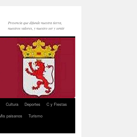
Presencia que difunde nuestra tierra,
nuestros valores, y nuestro ser y sentir
Cultura
Deportes
C y Fiestas
Mis paisanos
Turismo