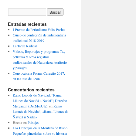
Entradas recientes
I Premio de Periodismo Félix Pacho
Curso de confección de indumentaria
tradicional 2018-2019
La Tarde Radical
Videos, Reportajes y programas Tv.,
películas y otros registros
audiovisuales de Naturaleza, territorio
y paisajes
Convocatoria Porma-Curueño 2017,
en la Casa de León
Comentarios recientes
Ramo Leonés de Navidad, “Ramu
Lliunes de Ñavidá u Nadal” | Derecho
Mercantil. (DerMerUle).
en
Ramo
Leonés de Navidad, «Ramu Lliunes de
Ñavidá u Nadal»
Hector
en
Paisajes
Los Concejos en la Montaña de Riaño.
Pequeñas pinceladas sobre su historia |