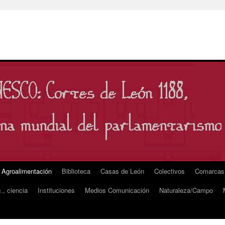
Agroalimentación
Biblioteca
Casas de León
Colectivos
Comarcas
., ciencia
Instituciones
Medios Comunicación
Naturaleza/Campo