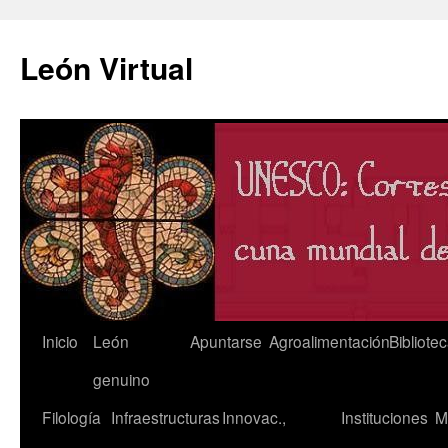
León Virtual
Saltar
Inicio
León
Apuntarse
Agroalimentación
Bibliote
al
genuino
contenido
Filología
Infraestructuras
Innovac.,
Instituciones
M