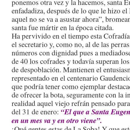
ponemos otra vez y la hacemos, santa E
enfadadiza, después de lo que le hizo e
aquel no se va a asustar ahora”, bromea
santa fue mártir en la época citada.
Ha pervivido en el tiempo esta Cofradía
el secretario y, como no, al de las perra
números con dignidad pues a mediadose
de 40 los cofrades y todavía superan los
de despoblación. Mantienen el entusiasm
representado en el centenario Gaudencio 
que podría tener como ejemplar destaca
de ofrecer la bota, seguramente con la i
realidad aquel viejo refrán pensado para 
“El que a Santa Eugen
del 31 de enero:
en un mes va y en otro viene”.
¡Qué gentes estas de La Soba! Y que est