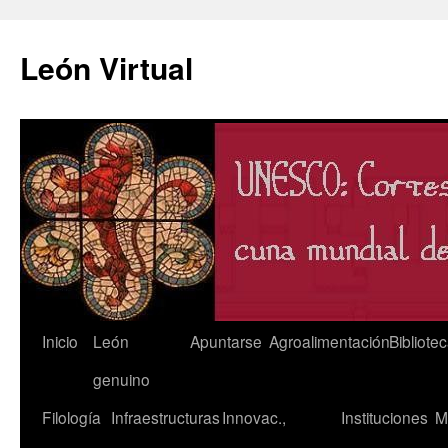
León Virtual
Saltar
Inicio
León
Apuntarse
Agroalimentación
Bibliote
al
genuino
contenido
Filología
Infraestructuras
Innovac.,
Instituciones
M