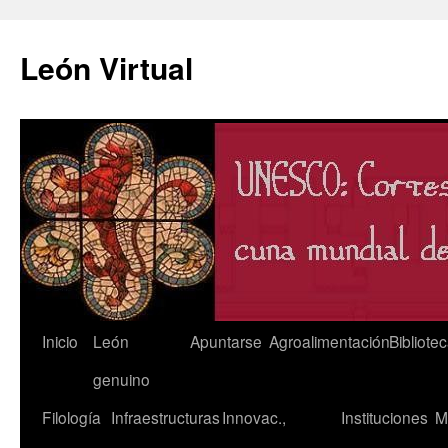
León Virtual
Saltar
Inicio
León
Apuntarse
Agroalimentación
Bibliote
al
genuino
contenido
Filología
Infraestructuras
Innovac.,
Instituciones
M