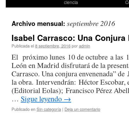
ciencia
C
septiembre 2016
Archivo mensual:
Isabel Carrasco: Una Conjur
Publicada el
8 septiembre, 2016
por
admin
El próximo lunes 10 de octubre a las 1
León en Madrid disfrutará de la present
Carrasco. Una conjura envenenada” de J
la obra. Intervendrán: Héctor Escobar, e
(Editorial Eolas); Francisco Pérez Abell
…
Sigue leyendo
→
Publicado en
Sin categoría
|
Deja un comentario