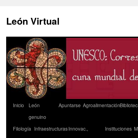
León Virtual
Saltar
Inicio
León
Apuntarse
Agroalimentación
Bibliote
al
genuino
contenido
Filología
Infraestructuras
Innovac.,
Instituciones
M