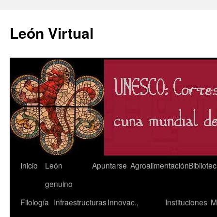
León Virtual
Saltar
Inicio
León
Apuntarse
Agroalimentación
Bibliote
al
genuino
contenido
Filología
Infraestructuras
Innovac.,
Instituciones
M