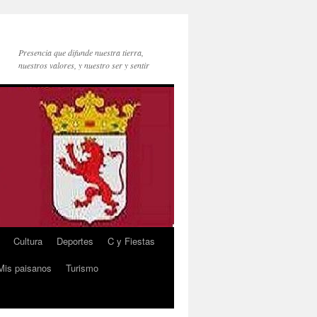
Presencia que difunde nuestra tierra,
nuestros valores, y nuestro ser y sentir
Cultura
Deportes
C y Fiestas
Mis paisanos
Turismo