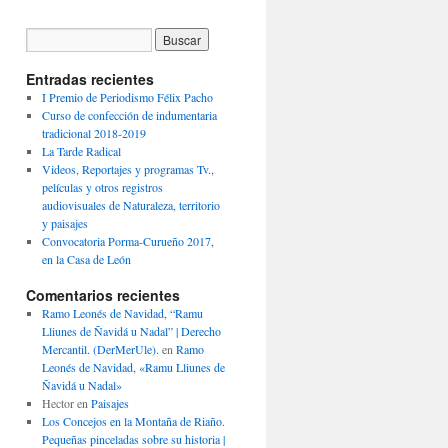
Entradas recientes
I Premio de Periodismo Félix Pacho
Curso de confección de indumentaria
tradicional 2018-2019
La Tarde Radical
Videos, Reportajes y programas Tv.,
películas y otros registros
audiovisuales de Naturaleza, territorio
y paisajes
Convocatoria Porma-Curueño 2017,
en la Casa de León
Comentarios recientes
Ramo Leonés de Navidad, “Ramu
Lliunes de Ñavidá u Nadal” | Derecho
Mercantil. (DerMerUle).
en
Ramo
Leonés de Navidad, «Ramu Lliunes de
Ñavidá u Nadal»
Hector
en
Paisajes
Los Concejos en la Montaña de Riaño.
Pequeñas pinceladas sobre su historia |