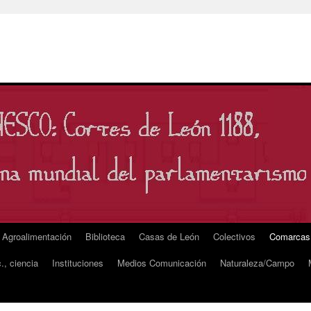
Agroalimentación
Biblioteca
Casas de León
Colectivos
Comarcas
., ciencia
Instituciones
Medios Comunicación
Naturaleza/Campo