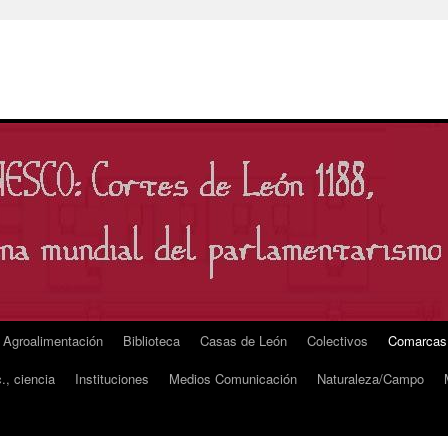
Agroalimentación
Biblioteca
Casas de León
Colectivos
Comarcas
., ciencia
Instituciones
Medios Comunicación
Naturaleza/Campo