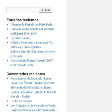
Entradas recientes
I Premio de Periodismo Félix Pacho
Curso de confección de indumentaria
tradicional 2018-2019
La Tarde Radical
Videos, Reportajes y programas Tv.,
películas y otros registros
audiovisuales de Naturaleza, territorio
y paisajes
Convocatoria Porma-Curueño 2017,
en la Casa de León
Comentarios recientes
Ramo Leonés de Navidad, “Ramu
Lliunes de Ñavidá u Nadal” | Derecho
Mercantil. (DerMerUle).
en
Ramo
Leonés de Navidad, «Ramu Lliunes de
Ñavidá u Nadal»
Hector
en
Paisajes
Los Concejos en la Montaña de Riaño.
Pequeñas pinceladas sobre su historia |