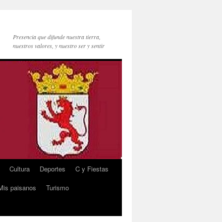
Presencia que difunde nuestra tierra,
nuestros valores, y nuestro ser y sentir
Cultura
Deportes
C y Fiestas
Mis paisanos
Turismo